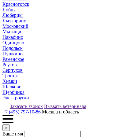
Красногорск
Лобня
Люберцы
Лыткарино
Московский
Мытищи
Нахабино
Одинцово
Подольск
Пушкино
Раменское
Реутов
Серпухов
Троицк
Химки
Щелково
Щербинка
Электроугли
Заказать звонок
Вызвать ветеринара
+7 (495) 797-10-86
Москва и область
×
Ваше имя