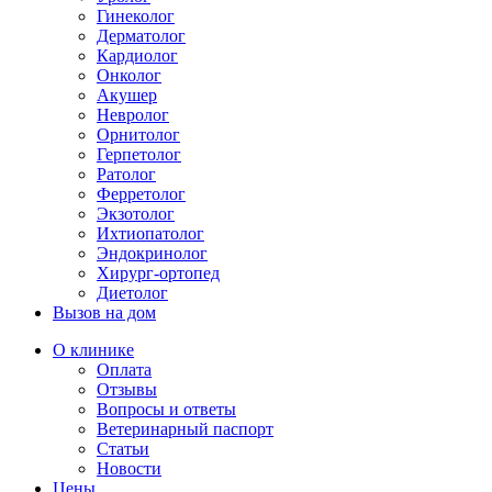
Гинеколог
Дерматолог
Кардиолог
Онколог
Акушер
Невролог
Орнитолог
Герпетолог
Ратолог
Ферретолог
Экзотолог
Ихтиопатолог
Эндокринолог
Хирург-ортопед
Диетолог
Вызов на дом
О клинике
Оплата
Отзывы
Вопросы и ответы
Ветеринарный паспорт
Статьи
Новости
Цены