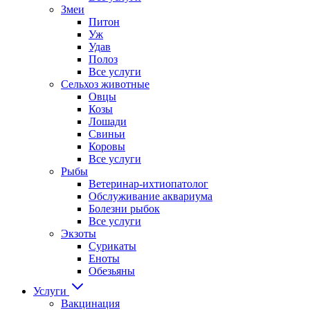
Змеи
Питон
Уж
Удав
Полоз
Все услуги
Сельхоз животные
Овцы
Козы
Лошади
Свиньи
Коровы
Все услуги
Рыбы
Ветеринар-ихтиопатолог
Обслуживание аквариума
Болезни рыбок
Все услуги
Экзоты
Сурикаты
Еноты
Обезьяны
Услуги
Вакцинация