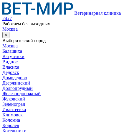
Ветеринарная клиника
24х7
Работаем без выходных
Москва
×
Выберите свой город
Москва
Балашиха
Ватутинки
Видное
Власиха
Дедовск
Домодедово
Дзержинский
Долгопрудный
Железнодорожный
Жуковский
Зеленоград
Ивантеевка
Климовск
Коломна
Королев
Котельники