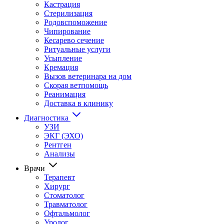
Кастрация
Стерилизация
Родовспоможение
Чипирование
Кесарево сечение
Ритуальные услуги
Усыпление
Кремация
Вызов ветеринара на дом
Скорая ветпомощь
Реанимация
Доставка в клинику
Диагностика
УЗИ
ЭКГ (ЭХО)
Рентген
Анализы
Врачи
Терапевт
Хирург
Стоматолог
Травматолог
Офтальмолог
Уролог