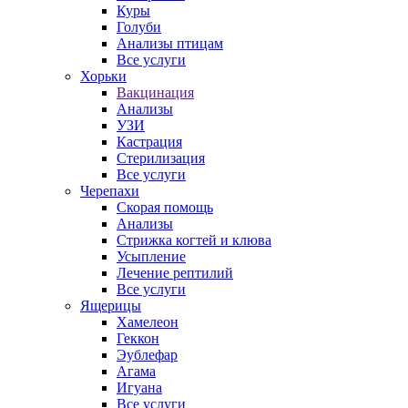
Куры
Голуби
Анализы птицам
Все услуги
Хорьки
Вакцинация
Анализы
УЗИ
Кастрация
Стерилизация
Все услуги
Черепахи
Скорая помощь
Анализы
Стрижка когтей и клюва
Усыпление
Лечение рептилий
Все услуги
Ящерицы
Хамелеон
Геккон
Эублефар
Агама
Игуана
Все услуги