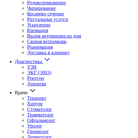
Родовспоможение
Чипирование
Кесарево сечение
Ритуальные услуги
Усыпление
Кремация
Вызов ветеринара на дом
Скорая ветпомощь
Реанимация
Доставка в клинику
Диагностика
УЗИ
ЭКГ (ЭХО)
Рентген
Анализы
Врачи
Терапевт
Хирург
Стоматолог
Травматолог
Офтальмолог
Уролог
Гинеколог
Дерматолог