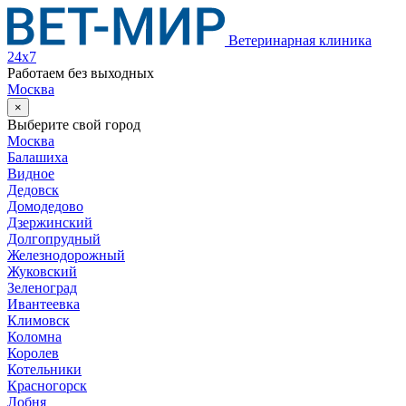
Ветеринарная клиника
24х7
Работаем без выходных
Москва
×
Выберите свой город
Москва
Балашиха
Видное
Дедовск
Домодедово
Дзержинский
Долгопрудный
Железнодорожный
Жуковский
Зеленоград
Ивантеевка
Климовск
Коломна
Королев
Котельники
Красногорск
Лобня