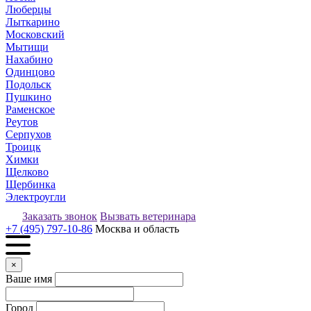
Люберцы
Лыткарино
Московский
Мытищи
Нахабино
Одинцово
Подольск
Пушкино
Раменское
Реутов
Серпухов
Троицк
Химки
Щелково
Щербинка
Электроугли
Заказать звонок
Вызвать ветеринара
+7 (495) 797-10-86
Москва и область
×
Ваше имя
Город