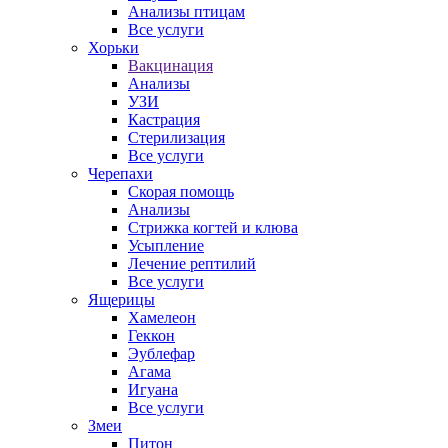
Анализы птицам
Все услуги
Хорьки
Вакцинация
Анализы
УЗИ
Кастрация
Стерилизация
Все услуги
Черепахи
Скорая помощь
Анализы
Стрижка когтей и клюва
Усыпление
Лечение рептилий
Все услуги
Ящерицы
Хамелеон
Геккон
Эублефар
Агама
Игуана
Все услуги
Змеи
Питон