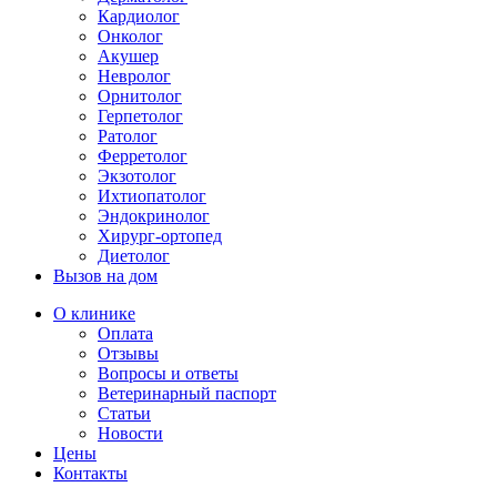
Кардиолог
Онколог
Акушер
Невролог
Орнитолог
Герпетолог
Ратолог
Ферретолог
Экзотолог
Ихтиопатолог
Эндокринолог
Хирург-ортопед
Диетолог
Вызов на дом
О клинике
Оплата
Отзывы
Вопросы и ответы
Ветеринарный паспорт
Статьи
Новости
Цены
Контакты