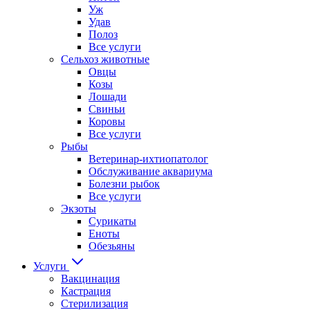
Уж
Удав
Полоз
Все услуги
Сельхоз животные
Овцы
Козы
Лошади
Свиньи
Коровы
Все услуги
Рыбы
Ветеринар-ихтиопатолог
Обслуживание аквариума
Болезни рыбок
Все услуги
Экзоты
Сурикаты
Еноты
Обезьяны
Услуги
Вакцинация
Кастрация
Стерилизация