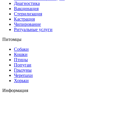
Диагностика
Вакцинация
Стерилизация
Кастрация
Чипирование
Ритуальные услуги
Питомцы
Собаки
Кошки
Птицы
Попугаи
Грызуны
Черепахи
Хорьки
Информация
О клинике
Станции метро
Цены
Оплата
Контакты