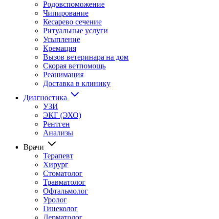
Родовспоможение
Чипирование
Кесарево сечение
Ритуальные услуги
Усыпление
Кремация
Вызов ветеринара на дом
Скорая ветпомощь
Реанимация
Доставка в клинику
Диагностика
УЗИ
ЭКГ (ЭХО)
Рентген
Анализы
Врачи
Терапевт
Хирург
Стоматолог
Травматолог
Офтальмолог
Уролог
Гинеколог
Дерматолог