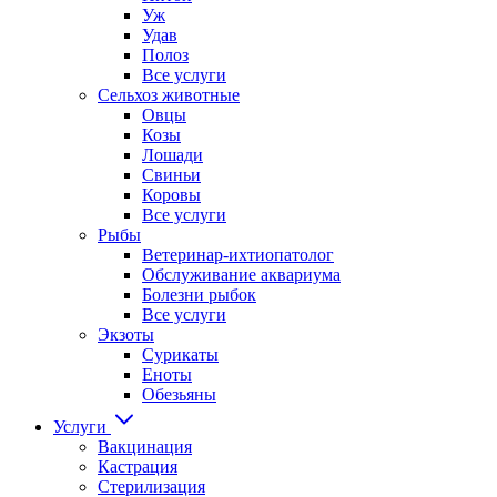
Уж
Удав
Полоз
Все услуги
Сельхоз животные
Овцы
Козы
Лошади
Свиньи
Коровы
Все услуги
Рыбы
Ветеринар-ихтиопатолог
Обслуживание аквариума
Болезни рыбок
Все услуги
Экзоты
Сурикаты
Еноты
Обезьяны
Услуги
Вакцинация
Кастрация
Стерилизация