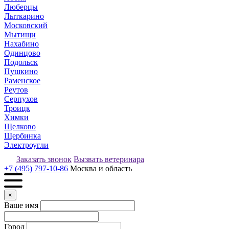
Люберцы
Лыткарино
Московский
Мытищи
Нахабино
Одинцово
Подольск
Пушкино
Раменское
Реутов
Серпухов
Троицк
Химки
Щелково
Щербинка
Электроугли
Заказать звонок
Вызвать ветеринара
+7 (495) 797-10-86
Москва и область
×
Ваше имя
Город