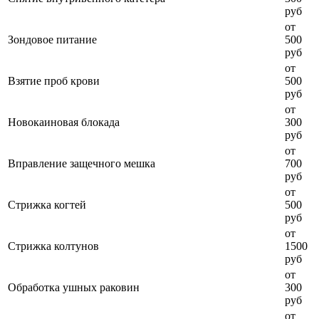
руб
от
Зондовое питание
500
руб
от
Взятие проб крови
500
руб
от
Новокаиновая блокада
300
руб
от
Вправление защечного мешка
700
руб
от
Стрижка когтей
500
руб
от
Стрижка колтунов
1500
руб
от
Обработка ушных раковин
300
руб
от