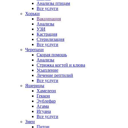
Анализы птицам
Все услуги
Хорьки
Вакцинация
Анализы
УЗИ
Кастрация
Стерилизация
Все услуги
Черепахи
Скорая помощь
Анализы
Стрижка когтей и клюва
Усыпление
Лечение рептилий
Все услуги
Ящерицы
Хамелеон
Геккон
Эублефар
Агама
Игуана
Все услуги
Змеи
Питон