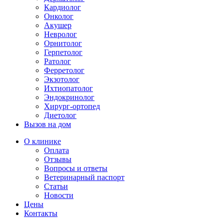
Кардиолог
Онколог
Акушер
Невролог
Орнитолог
Герпетолог
Ратолог
Ферретолог
Экзотолог
Ихтиопатолог
Эндокринолог
Хирург-ортопед
Диетолог
Вызов на дом
О клинике
Оплата
Отзывы
Вопросы и ответы
Ветеринарный паспорт
Статьи
Новости
Цены
Контакты