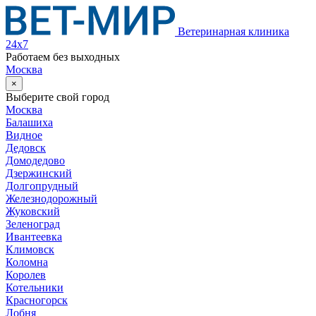
Ветеринарная клиника
24х7
Работаем без выходных
Москва
×
Выберите свой город
Москва
Балашиха
Видное
Дедовск
Домодедово
Дзержинский
Долгопрудный
Железнодорожный
Жуковский
Зеленоград
Ивантеевка
Климовск
Коломна
Королев
Котельники
Красногорск
Лобня