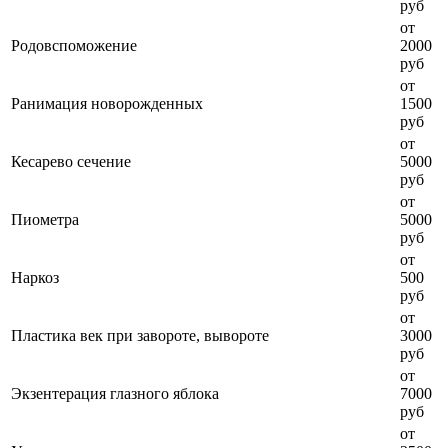
руб
от
Родовспоможение
2000
руб
от
Ранимация новорожденных
1500
руб
от
Кесарево сечение
5000
руб
от
Пиометра
5000
руб
от
Наркоз
500
руб
от
Пластика век при завороте, вывороте
3000
руб
от
Экзентерация глазного яблока
7000
руб
от