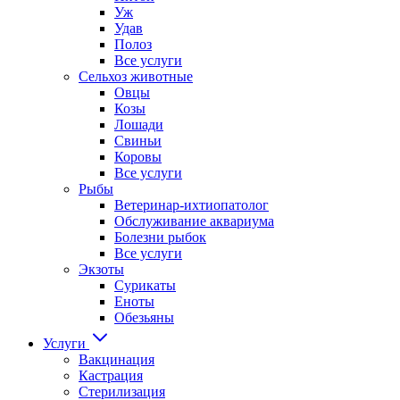
Уж
Удав
Полоз
Все услуги
Сельхоз животные
Овцы
Козы
Лошади
Свиньи
Коровы
Все услуги
Рыбы
Ветеринар-ихтиопатолог
Обслуживание аквариума
Болезни рыбок
Все услуги
Экзоты
Сурикаты
Еноты
Обезьяны
Услуги
Вакцинация
Кастрация
Стерилизация