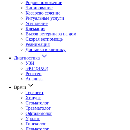
Родовспоможение
Чипирование
Кесарево сечение
Ритуальные услуги
Усыпление
Кремация
Вызов ветеринара на дом
Скорая ветпомощь
Реанимация
Доставка в клинику
Диагностика
УЗИ
ЭКГ (ЭХО)
Рентген
Анализы
Врачи
Терапевт
Хирург
Стоматолог
Травматолог
Офтальмолог
Уролог
Гинеколог
Дерматолог