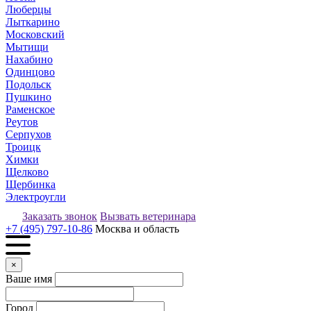
Люберцы
Лыткарино
Московский
Мытищи
Нахабино
Одинцово
Подольск
Пушкино
Раменское
Реутов
Серпухов
Троицк
Химки
Щелково
Щербинка
Электроугли
Заказать звонок
Вызвать ветеринара
+7 (495) 797-10-86
Москва и область
×
Ваше имя
Город