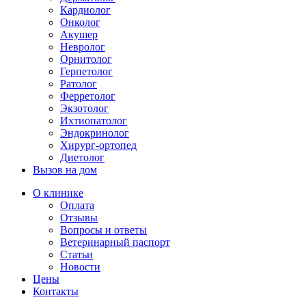
Кардиолог
Онколог
Акушер
Невролог
Орнитолог
Герпетолог
Ратолог
Ферретолог
Экзотолог
Ихтиопатолог
Эндокринолог
Хирург-ортопед
Диетолог
Вызов на дом
О клинике
Оплата
Отзывы
Вопросы и ответы
Ветеринарный паспорт
Статьи
Новости
Цены
Контакты