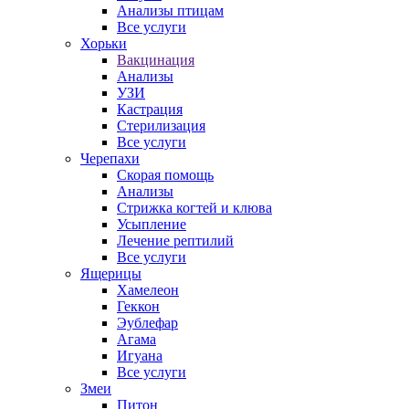
Анализы птицам
Все услуги
Хорьки
Вакцинация
Анализы
УЗИ
Кастрация
Стерилизация
Все услуги
Черепахи
Скорая помощь
Анализы
Стрижка когтей и клюва
Усыпление
Лечение рептилий
Все услуги
Ящерицы
Хамелеон
Геккон
Эублефар
Агама
Игуана
Все услуги
Змеи
Питон