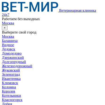
Ветеринарная клиника
24х7
Работаем без выходных
Москва
×
Выберите свой город
Москва
Балашиха
Видное
Дедовск
Домодедово
Дзержинский
Долгопрудный
Железнодорожный
Жуковский
Зеленоград
Ивантеевка
Климовск
Коломна
Королев
Котельники
Красногорск
Лобня