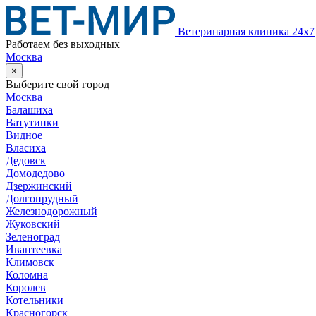
Ветеринарная клиника 24х7
Работаем без выходных
Москва
×
Выберите свой город
Москва
Балашиха
Ватутинки
Видное
Власиха
Дедовск
Домодедово
Дзержинский
Долгопрудный
Железнодорожный
Жуковский
Зеленоград
Ивантеевка
Климовск
Коломна
Королев
Котельники
Красногорск