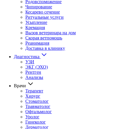
Родовспоможение
Чипирование
Кесарево сечение
Ритуальные услуги
Усыпление
Кремация
Вызов ветеринара на дом
Скорая ветпомощь
Реанимация
Доставка в клинику
Диагностика
УЗИ
ЭКГ (ЭХО)
Рентген
Анализы
Врачи
Терапевт
Хирург
Стоматолог
Травматолог
Офтальмолог
Уролог
Гинеколог
Дерматолог