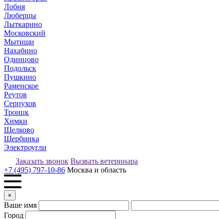
Лобня
Люберцы
Лыткарино
Московский
Мытищи
Нахабино
Одинцово
Подольск
Пушкино
Раменское
Реутов
Серпухов
Троицк
Химки
Щелково
Щербинка
Электроугли
Заказать звонок
Вызвать ветеринара
+7 (495) 797-10-86
Москва и область
×
Ваше имя
Город