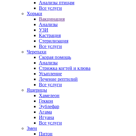
Анализы птицам
Все услуги
Хорьки
Вакцинация
Анализы
УЗИ
Кастрация
Стерилизация
Все услуги
Черепахи
Скорая помощь
Анализы
Стрижка когтей и клюва
Усыпление
Лечение рептилий
Все услуги
Ящерицы
Хамелеон
Геккон
Эублефар
Агама
Игуана
Все услуги
Змеи
Питон