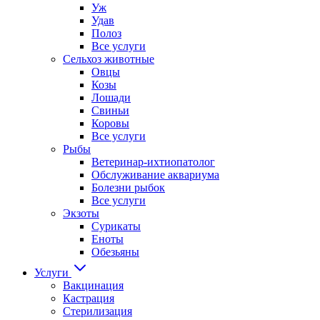
Уж
Удав
Полоз
Все услуги
Сельхоз животные
Овцы
Козы
Лошади
Свиньи
Коровы
Все услуги
Рыбы
Ветеринар-ихтиопатолог
Обслуживание аквариума
Болезни рыбок
Все услуги
Экзоты
Сурикаты
Еноты
Обезьяны
Услуги
Вакцинация
Кастрация
Стерилизация