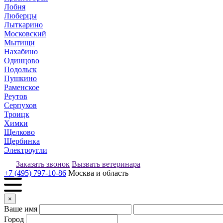
Лобня
Люберцы
Лыткарино
Московский
Мытищи
Нахабино
Одинцово
Подольск
Пушкино
Раменское
Реутов
Серпухов
Троицк
Химки
Щелково
Щербинка
Электроугли
Заказать звонок
Вызвать ветеринара
+7 (495) 797-10-86
Москва и область
×
Ваше имя
Город