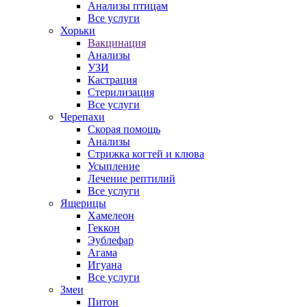
Анализы птицам
Все услуги
Хорьки
Вакцинация
Анализы
УЗИ
Кастрация
Стерилизация
Все услуги
Черепахи
Скорая помощь
Анализы
Стрижка когтей и клюва
Усыпление
Лечение рептилий
Все услуги
Ящерицы
Хамелеон
Геккон
Эублефар
Агама
Игуана
Все услуги
Змеи
Питон