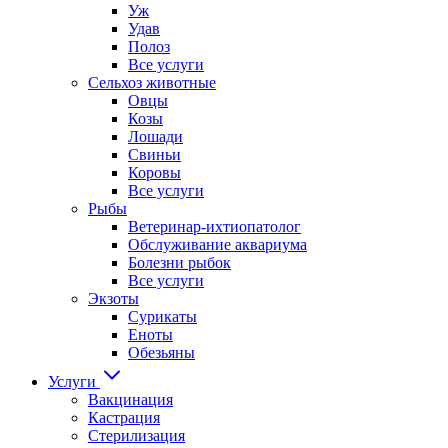
Уж
Удав
Полоз
Все услуги
Сельхоз животные
Овцы
Козы
Лошади
Свиньи
Коровы
Все услуги
Рыбы
Ветеринар-ихтиопатолог
Обслуживание аквариума
Болезни рыбок
Все услуги
Экзоты
Сурикаты
Еноты
Обезьяны
Услуги
Вакцинация
Кастрация
Стерилизация