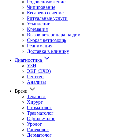
Родовспоможение
Чипирование
Кесарево сечение
Ритуальные услуги
Усыпление
Кремация
Вызов ветеринара на дом
Скорая ветпомощь
Реанимация
Доставка в клинику
Диагностика
УЗИ
ЭКГ (ЭХО)
Рентген
Анализы
Врачи
Терапевт
Хирург
Стоматолог
Травматолог
Офтальмолог
Уролог
Гинеколог
Дерматолог