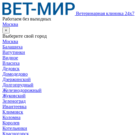
Ветеринарная клиника 24х7
Работаем без выходных
Москва
×
Выберите свой город
Москва
Балашиха
Ватутинки
Видное
Власиха
Дедовск
Домодедово
Дзержинский
Долгопрудный
Железнодорожный
Жуковский
Зеленоград
Ивантеевка
Климовск
Коломна
Королев
Котельники
Красногорск