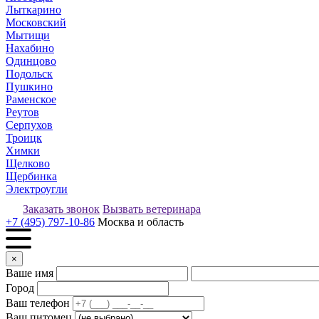
Лыткарино
Московский
Мытищи
Нахабино
Одинцово
Подольск
Пушкино
Раменское
Реутов
Серпухов
Троицк
Химки
Щелково
Щербинка
Электроугли
Заказать звонок
Вызвать ветеринара
+7 (495) 797-10-86
Москва и область
×
Ваше имя
Город
Ваш телефон
Ваш питомец