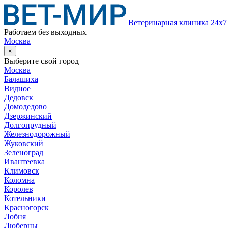
Ветеринарная клиника 24х7
Работаем без выходных
Москва
×
Выберите свой город
Москва
Балашиха
Видное
Дедовск
Домодедово
Дзержинский
Долгопрудный
Железнодорожный
Жуковский
Зеленоград
Ивантеевка
Климовск
Коломна
Королев
Котельники
Красногорск
Лобня
Люберцы