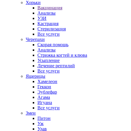
Хорьки
Вакцинация
Анализы
УЗИ
Кастрация
Стерилизация
Все услуги
Черепахи
Скорая помощь
Анализы
Стрижка когтей и клюва
Усыпление
Лечение рептилий
Все услуги
Ящерицы
Хамелеон
Геккон
Эублефар
Агама
Игуана
Все услуги
Змеи
Питон
Уж
Удав