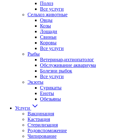
Полоз
Все услуги
Сельхоз животные
Овцы
Козы
Лошади
Свиньи
Коровы
Все услуги
Рыбы
Ветеринар-ихтиопатолог
Обслуживание аквариума
Болезни рыбок
Все услуги
Экзоты
Сурикаты
Еноты
Обезьяны
Услуги
Вакцинация
Кастрация
Стерилизация
Родовспоможение
Чипирование