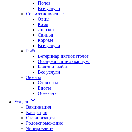
Полоз
Все услуги
Сельхоз животные
Овцы
Козы
Лошади
Свиньи
Коровы
Все услуги
Рыбы
Ветеринар-ихтиопатолог
Обслуживание аквариума
Болезни рыбок
Все услуги
Экзоты
Сурикаты
Еноты
Обезьяны
Услуги
Вакцинация
Кастрация
Стерилизация
Родовспоможение
Чипирование