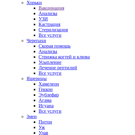
Хорьки
Вакцинация
Анализы
УЗИ
Кастрация
Стерилизация
Все услуги
Черепахи
Скорая помощь
Анализы
Стрижка когтей и клюва
Усыпление
Лечение рептилий
Все услуги
Ящерицы
Хамелеон
Геккон
Эублефар
Агама
Игуана
Все услуги
Змеи
Питон
Уж
Удав