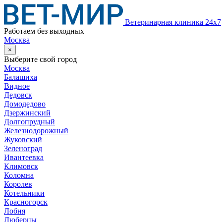
Ветеринарная клиника 24х7
Работаем без выходных
Москва
×
Выберите свой город
Москва
Балашиха
Видное
Дедовск
Домодедово
Дзержинский
Долгопрудный
Железнодорожный
Жуковский
Зеленоград
Ивантеевка
Климовск
Коломна
Королев
Котельники
Красногорск
Лобня
Люберцы