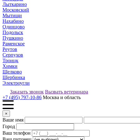
Лыткарино
Московский
Мытищи
Нахабино
Одинцово
Подольск
Пушкино
Раменское
Реутов
Серпухов
Троицк
Химки
Щелково
Щербинка
Электроугли
Заказать звонок
Вызвать ветеринара
+7 (495) 797-10-86
Москва и область
×
Ваше имя
Город
Ваш телефон
Ваш питомец