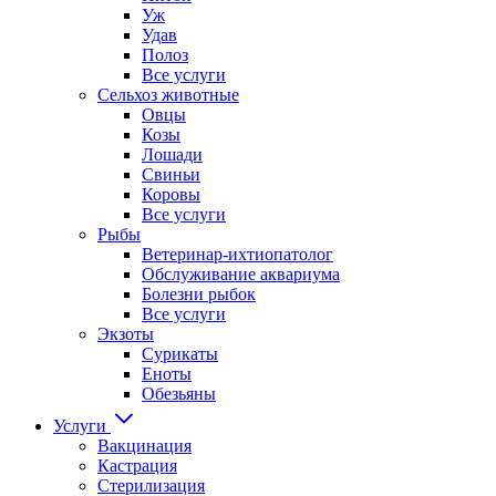
Уж
Удав
Полоз
Все услуги
Сельхоз животные
Овцы
Козы
Лошади
Свиньи
Коровы
Все услуги
Рыбы
Ветеринар-ихтиопатолог
Обслуживание аквариума
Болезни рыбок
Все услуги
Экзоты
Сурикаты
Еноты
Обезьяны
Услуги
Вакцинация
Кастрация
Стерилизация