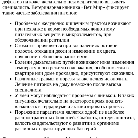
дефектов на коже, желательно незамедлительно вызывать
специалиста. Ветеринарная клиника «Вет-Мир» фиксирует
такие частые заболевания питонов:
Проблемы с желудочно-кишечным трактом возникают
при нехватке в корме необходимых животному
питательных веществ и микроэлементов, при
обезвоживании рептилии.
Стоматит проявляется при воспалениях ротовой
полости, отекании десен и изменении их цвета,
появлении небольших ранок и язв.
Болезни дыхательных путей возникают из-за изменения
температурного режима содержания, особенно если в
квартире или доме прохладно, присутствуют сквозняки.
Различные травмы и порезы также нельзя исключить.
Лечение питонов на дому возможно после вызова
специалиста.
У змей могут наблюдаться проблемы с линькой. В таких
ситуациях желательно на некоторое время поднять
влажность в террариуме и активизировать процесс.
Поражение паразитами является одной из наиболее
распространенных болезней. Слабость, потеря аппетита,
вялость свидетельствуют о развитии в организме
различных паразитирующих бактерий.