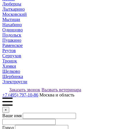
Люберцы
Лыткарино
Московский
Мытищи
Нахабино
Одинцово
Подольск
Пушкино
Раменское
Реутов
Серпухов
Троицк
Химки
Щелково
Щербинка
Электроугли
Заказать звонок
Вызвать ветеринара
+7 (495) 797-10-86
Москва и область
×
Ваше имя
Город