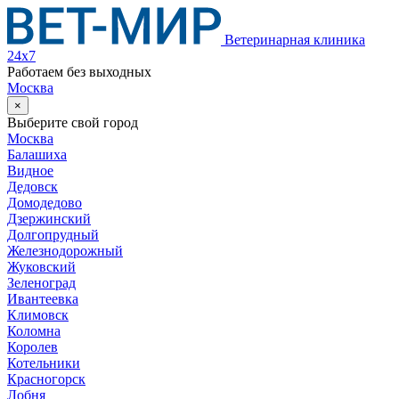
Ветеринарная клиника
24х7
Работаем без выходных
Москва
×
Выберите свой город
Москва
Балашиха
Видное
Дедовск
Домодедово
Дзержинский
Долгопрудный
Железнодорожный
Жуковский
Зеленоград
Ивантеевка
Климовск
Коломна
Королев
Котельники
Красногорск
Лобня