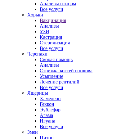
Анализы птицам
Все услуги
Хорьки
Вакцинация
Анализы
УЗИ
Кастрация
Стерилизация
Все услуги
Черепахи
Скорая помощь
Анализы
Стрижка когтей и клюва
Усыпление
Лечение рептилий
Все услуги
Ящерицы
Хамелеон
Геккон
Эублефар
Агама
Игуана
Все услуги
Змеи
Питон