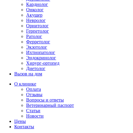
Кардиолог
Онколог
Акушер
Невролог
Орнитолог
Герпетолог
Ратолог
Ферретолог
Экзотолог
Ихтиопатолог
Эндокринолог
Хирург-ортопед
Диетолог
Вызов на дом
О клинике
Оплата
Отзывы
Вопросы и ответы
Ветеринарный паспорт
Статьи
Новости
Цены
Контакты