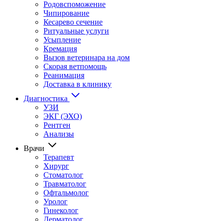
Родовспоможение
Чипирование
Кесарево сечение
Ритуальные услуги
Усыпление
Кремация
Вызов ветеринара на дом
Скорая ветпомощь
Реанимация
Доставка в клинику
Диагностика
УЗИ
ЭКГ (ЭХО)
Рентген
Анализы
Врачи
Терапевт
Хирург
Стоматолог
Травматолог
Офтальмолог
Уролог
Гинеколог
Дерматолог