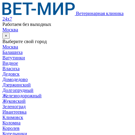
Ветеринарная клиника
24х7
Работаем без выходных
Москва
×
Выберите свой город
Москва
Балашиха
Ватутинки
Видное
Власиха
Дедовск
Домодедово
Дзержинский
Долгопрудный
Железнодорожный
Жуковский
Зеленоград
Ивантеевка
Климовск
Коломна
Королев
Котельники