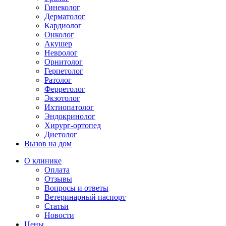
Гинеколог
Дерматолог
Кардиолог
Онколог
Акушер
Невролог
Орнитолог
Герпетолог
Ратолог
Ферретолог
Экзотолог
Ихтиопатолог
Эндокринолог
Хирург-ортопед
Диетолог
Вызов на дом
О клинике
Оплата
Отзывы
Вопросы и ответы
Ветеринарный паспорт
Статьи
Новости
Цены