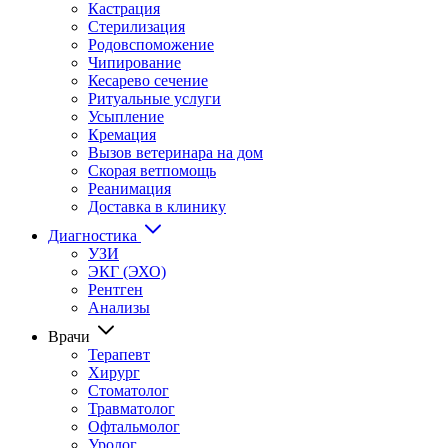
Кастрация
Стерилизация
Родовспоможение
Чипирование
Кесарево сечение
Ритуальные услуги
Усыпление
Кремация
Вызов ветеринара на дом
Скорая ветпомощь
Реанимация
Доставка в клинику
Диагностика
УЗИ
ЭКГ (ЭХО)
Рентген
Анализы
Врачи
Терапевт
Хирург
Стоматолог
Травматолог
Офтальмолог
Уролог