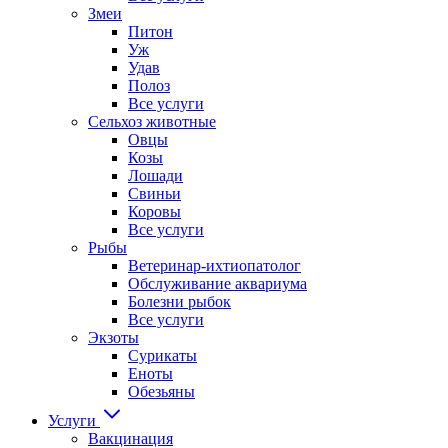
Змеи
Питон
Уж
Удав
Полоз
Все услуги
Сельхоз животные
Овцы
Козы
Лошади
Свиньи
Коровы
Все услуги
Рыбы
Ветеринар-ихтиопатолог
Обслуживание аквариума
Болезни рыбок
Все услуги
Экзоты
Сурикаты
Еноты
Обезьяны
Услуги
Вакцинация