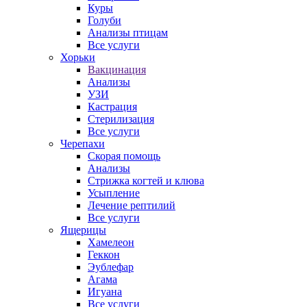
Куры
Голуби
Анализы птицам
Все услуги
Хорьки
Вакцинация
Анализы
УЗИ
Кастрация
Стерилизация
Все услуги
Черепахи
Скорая помощь
Анализы
Стрижка когтей и клюва
Усыпление
Лечение рептилий
Все услуги
Ящерицы
Хамелеон
Геккон
Эублефар
Агама
Игуана
Все услуги