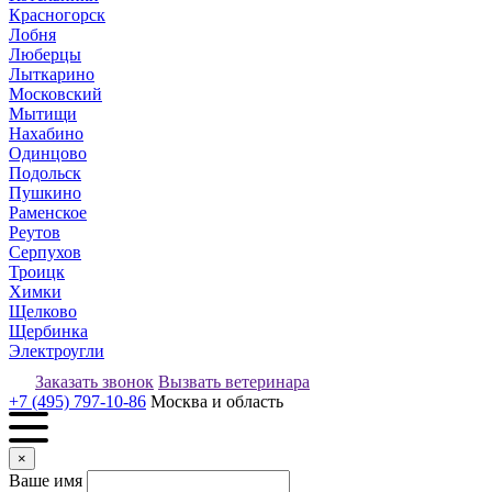
Красногорск
Лобня
Люберцы
Лыткарино
Московский
Мытищи
Нахабино
Одинцово
Подольск
Пушкино
Раменское
Реутов
Серпухов
Троицк
Химки
Щелково
Щербинка
Электроугли
Заказать звонок
Вызвать ветеринара
+7 (495) 797-10-86
Москва и область
×
Ваше имя