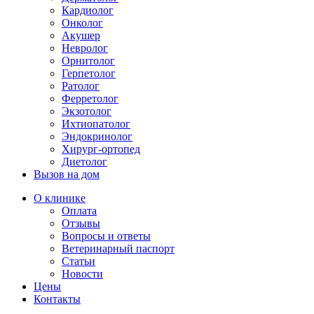
Кардиолог
Онколог
Акушер
Невролог
Орнитолог
Герпетолог
Ратолог
Ферретолог
Экзотолог
Ихтиопатолог
Эндокринолог
Хирург-ортопед
Диетолог
Вызов на дом
О клинике
Оплата
Отзывы
Вопросы и ответы
Ветеринарный паспорт
Статьи
Новости
Цены
Контакты