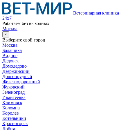
Ветеринарная клиника
24х7
Работаем без выходных
Москва
×
Выберите свой город
Москва
Балашиха
Видное
Дедовск
Домодедово
Дзержинский
Долгопрудный
Железнодорожный
Жуковский
Зеленоград
Ивантеевка
Климовск
Коломна
Королев
Котельники
Красногорск
Лобня