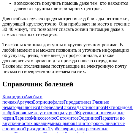
возможность получить помощь даже тем, кто находится
далеко от крупных ветеринарных центров.
Для особых случаев предусмотрен выезд бригады неотложки,
дежурящей круглосуточно. Она прибывает на место в течение
30-40 минут, что позволяет спасать жизни питомцев даже в
самых сложных ситуациях.
Телефоны клиники доступны в круглосуточном режиме. В
любой момент вы можете позвонить и уточнить информацию
об услугах, ценах, зоне выезда профессионала, а также
договориться о времени для приезда нашего сотрудника.
Также мы отслеживаем поступающие на электронную почту
письма и своевременно отвечаем на них.
Справочник болезней
Кокцидиоз
Амебы в
почках
Аргулез
Ботриоцефалез
Гиродактилез
Глазные
нематоды
Глюгеоз
Гофереллез
Глюгеа
Дактилогироз
Ихтиобидоз
К
жабр
Кровяные жгутиконосцы у рыб
Круглые и нитевидные
черви
Ларнеоз
Миксозомос
Октомитоз
Оодиниоз
Паразиты во
внутренностях аквариумных рыбок
Плистофороз
Слизистые
споровики
Триходиноз
Турбеллярии, или ресничные