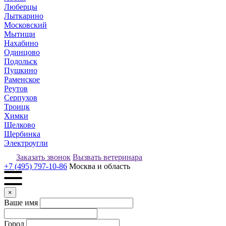
Люберцы
Лыткарино
Московский
Мытищи
Нахабино
Одинцово
Подольск
Пушкино
Раменское
Реутов
Серпухов
Троицк
Химки
Щелково
Щербинка
Электроугли
Заказать звонок
Вызвать ветеринара
+7 (495) 797-10-86
Москва и область
×
Ваше имя
Город