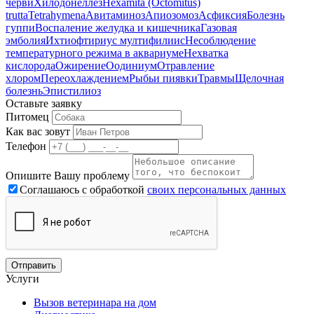
черви
Хилодонеллез
Hexamita (Octomitus)
trutta
Tetrahymena
Авитаминоз
Апиозомоз
Асфиксия
Болезнь
гуппи
Воспаление желудка и кишечника
Газовая
эмболия
Ихтиофтириус мултифилиис
Несоблюдение
температурного режима в аквариуме
Нехватка
кислорода
Ожирение
Оодиниум
Отравление
хлором
Переохлаждением
Рыбьи пиявки
Травмы
Щелочная
болезнь
Эпистилиоз
Оставьте заявку
Питомец
Как вас зовут
Телефон
Опишите Вашу проблему
Соглашаюсь с обработкой
своих персональных данных
Услуги
Вызов ветеринара на дом