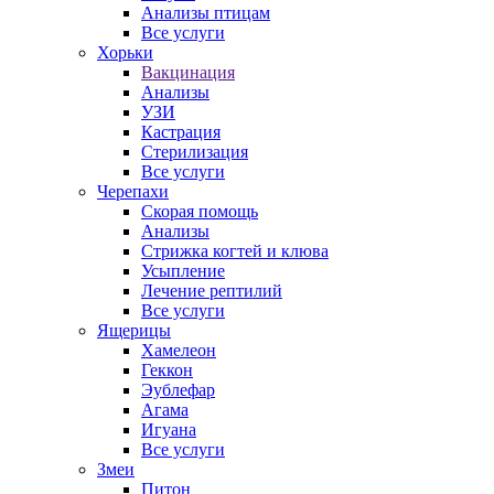
Анализы птицам
Все услуги
Хорьки
Вакцинация
Анализы
УЗИ
Кастрация
Стерилизация
Все услуги
Черепахи
Скорая помощь
Анализы
Стрижка когтей и клюва
Усыпление
Лечение рептилий
Все услуги
Ящерицы
Хамелеон
Геккон
Эублефар
Агама
Игуана
Все услуги
Змеи
Питон