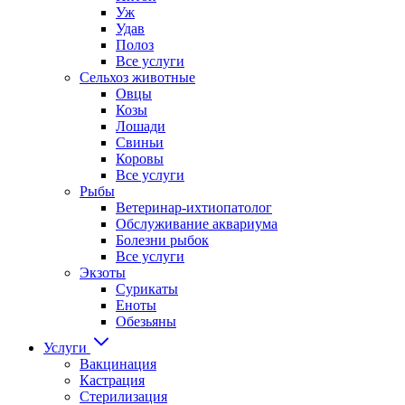
Уж
Удав
Полоз
Все услуги
Сельхоз животные
Овцы
Козы
Лошади
Свиньи
Коровы
Все услуги
Рыбы
Ветеринар-ихтиопатолог
Обслуживание аквариума
Болезни рыбок
Все услуги
Экзоты
Сурикаты
Еноты
Обезьяны
Услуги
Вакцинация
Кастрация
Стерилизация