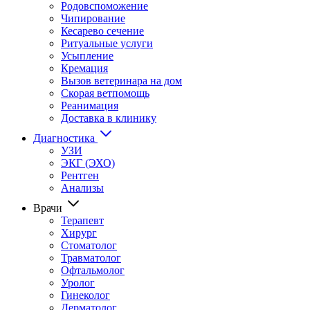
Родовспоможение
Чипирование
Кесарево сечение
Ритуальные услуги
Усыпление
Кремация
Вызов ветеринара на дом
Скорая ветпомощь
Реанимация
Доставка в клинику
Диагностика
УЗИ
ЭКГ (ЭХО)
Рентген
Анализы
Врачи
Терапевт
Хирург
Стоматолог
Травматолог
Офтальмолог
Уролог
Гинеколог
Дерматолог